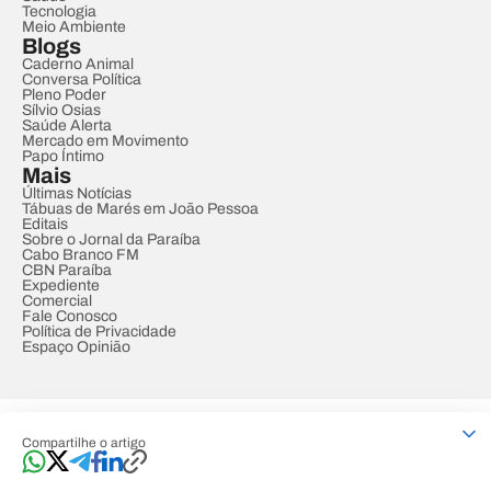
Tecnologia
Meio Ambiente
Blogs
Caderno Animal
Conversa Política
Pleno Poder
Sílvio Osias
Saúde Alerta
Mercado em Movimento
Papo Íntimo
Mais
Últimas Notícias
Tábuas de Marés em João Pessoa
Editais
Sobre o Jornal da Paraíba
Cabo Branco FM
CBN Paraíba
Expediente
Comercial
Fale Conosco
Política de Privacidade
Espaço Opinião
© REDE PARAÍBA DE COMUNICAÇÃO
Compartilhe o artigo
Developed by
Designed by