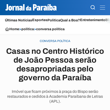
Esportes
Entretenimento
Bl
Últimas Notícias
Política
Qual a Boa?
Home
>
política
>
conversa política
CONVERSA POLÍTICA
Casas no Centro Histórico
de João Pessoa serão
desapropriadas pelo
governo da Paraíba
Imóvel que ficam próximos à praça do Bispo serão
restaurados e cedidos à Academia Paraibana de Letras
(APL).