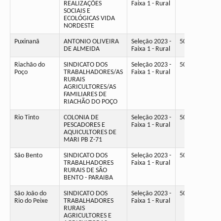
REALIZAÇÕES
Faixa 1 - Rural
SOCIAIS E
ECOLÓGICAS VIDA
NORDESTE
Puxinanã
ANTONIO OLIVEIRA
Seleção 2023 -
50
DE ALMEIDA
Faixa 1 - Rural
Riachão do
SINDICATO DOS
Seleção 2023 -
50
Poço
TRABALHADORES/AS
Faixa 1 - Rural
RURAIS
AGRICULTORES/AS
FAMILIARES DE
RIACHÃO DO POÇO
Rio Tinto
COLONIA DE
Seleção 2023 -
50
PESCADORES E
Faixa 1 - Rural
AQUICULTORES DE
MARI PB Z-71
São Bento
SINDICATO DOS
Seleção 2023 -
50
TRABALHADORES
Faixa 1 - Rural
RURAIS DE SÃO
BENTO - PARAIBA
São João do
SINDICATO DOS
Seleção 2023 -
50
Rio do Peixe
TRABALHADORES
Faixa 1 - Rural
RURAIS
AGRICULTORES E