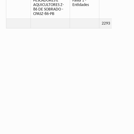
PESCADORES E
Faixa 1 -
AQUICULTORES Z-
Entidades
86 DE SOBRADO -
CPASZ-86-PB
2293