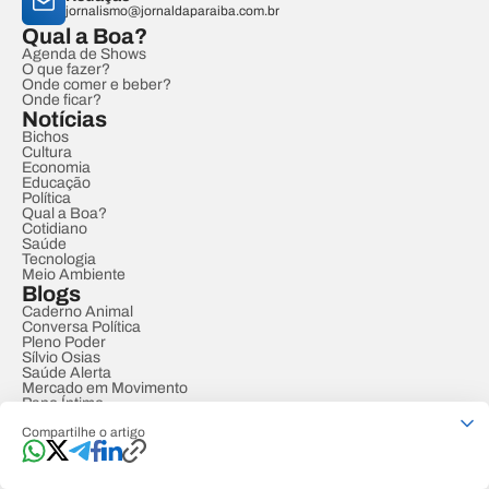
jornalismo@jornaldaparaiba.com.br
Qual a Boa?
Agenda de Shows
O que fazer?
Onde comer e beber?
Onde ficar?
Notícias
Bichos
Cultura
Economia
Educação
Política
Qual a Boa?
Cotidiano
Saúde
Tecnologia
Meio Ambiente
Blogs
Caderno Animal
Conversa Política
Pleno Poder
Sílvio Osias
Saúde Alerta
Mercado em Movimento
Papo Íntimo
Mais
Compartilhe o artigo
Últimas Notícias
Tábuas de Marés em João Pessoa
Editais
Sobre o Jornal da Paraíba