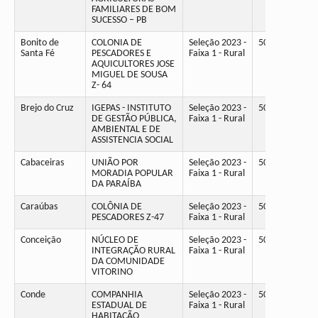
FAMILIARES DE BOM
SUCESSO – PB
Bonito de
COLONIA DE
Seleção 2023 -
50
Santa Fé
PESCADORES E
Faixa 1 - Rural
AQUICULTORES JOSE
MIGUEL DE SOUSA
Z- 64
Brejo do Cruz
IGEPAS - INSTITUTO
Seleção 2023 -
50
DE GESTÃO PÚBLICA,
Faixa 1 - Rural
AMBIENTAL E DE
ASSISTENCIA SOCIAL
Cabaceiras
UNIÃO POR
Seleção 2023 -
50
MORADIA POPULAR
Faixa 1 - Rural
DA PARAÍBA
Caraúbas
COLÔNIA DE
Seleção 2023 -
50
PESCADORES Z-47
Faixa 1 - Rural
Conceição
NÚCLEO DE
Seleção 2023 -
50
INTEGRAÇÃO RURAL
Faixa 1 - Rural
DA COMUNIDADE
VITORINO
Conde
COMPANHIA
Seleção 2023 -
50
ESTADUAL DE
Faixa 1 - Rural
HABITAÇÃO