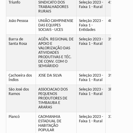
Triunfo
SINDICATO DOS
Seleção 2023 -
41
TRABALHADORES
Faixa 1 - Rural
RURAIS
João Pessoa
UNIÃO CAMPINENSE
Seleção 2023 -
40
DAS EQUIPES
Faixa 1 -
SOCIAIS - UCES
Entidades
Barra de
AGÊN. REGIONAL DE
Seleção 2023 -
39
Santa Rosa
APOIO E
Faixa 1 - Rural
VALORIZAÇÃO DAS
ATIVIDADES
PRODUTIVAS E TÉC.
DE CONV. COM O
SEMIÁRIDO
Cachoeira dos
JOSE DA SILVA
Seleção 2023 -
39
Índios
Faixa 1 - Rural
São José dos
ASSOCIACAO DOS
Seleção 2023 -
38
Ramos
PEQUENOS
Faixa 1 - Rural
PRODUTORES DE
TIMBAUBA E
ARARAS
Piancó
CAOMANHIA
Seleção 2023 -
37
ESTADUAL DE
Faixa 1 - Rural
HABITAÇÃO
POPULAR