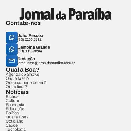
Contate-nos
João Pessoa
(83) 2106.1892
Campina Grande
(83) 3315-3204
Redação
jornalismo@jornaldaparaiba.com.br
Qual a Boa?
Agenda de Shows
O que fazer?
Onde comer e beber?
Onde ficar?
Notícias
Bichos
Cultura
Economia
Educação
Política
Qual a Boa?
Cotidiano
Saúde
Tecnologia