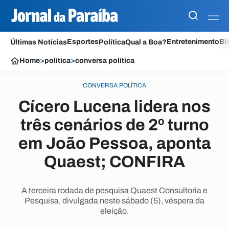
Esportes
Entretenimento
Bl
Últimas Notícias
Política
Qual a Boa?
Home
>
política
>
conversa política
CONVERSA POLÍTICA
Cícero Lucena lidera nos
três cenários de 2º turno
em João Pessoa, aponta
Quaest; CONFIRA
A terceira rodada de pesquisa Quaest Consultoria e
Pesquisa, divulgada neste sábado (5), véspera da
eleição.