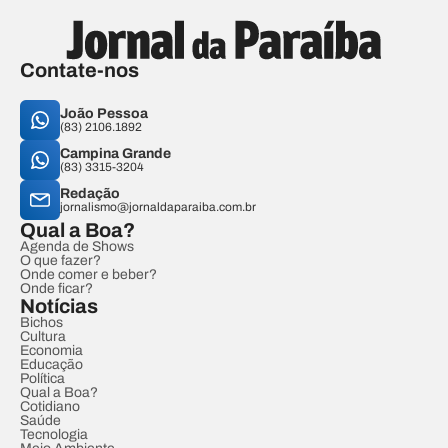
Contate-nos
João Pessoa
(83) 2106.1892
Campina Grande
(83) 3315-3204
Redação
jornalismo@jornaldaparaiba.com.br
Qual a Boa?
Agenda de Shows
O que fazer?
Onde comer e beber?
Onde ficar?
Notícias
Bichos
Cultura
Economia
Educação
Política
Qual a Boa?
Cotidiano
Saúde
Tecnologia