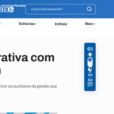
o
o
Jornal da Paraíba
Jornal da Paraíba
Editorias
Mais
Editais
rativa com
m
tuir os auxiliares da gestão que