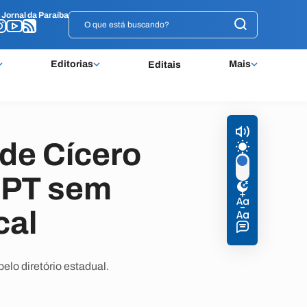
o
o
Jornal da Paraíba
Jornal da Paraíba
Editorias
Mais
Editais
de Cícero
 PT sem
cal
elo diretório estadual.