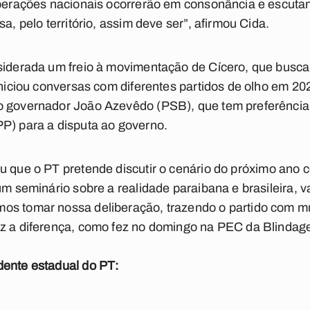
iberações nacionais ocorrerão em consonância e escutand
a, pelo território, assim deve ser”, afirmou Cida.
nsiderada um freio à movimentação de Cícero, que bus
 iniciou conversas com diferentes partidos de olho em 20
o governador João Azevêdo (PSB), que tem preferência
P) para a disputa ao governo.
u que o PT pretende discutir o cenário do próximo ano 
um seminário sobre a realidade paraibana e brasileira, v
os tomar nossa deliberação, trazendo o partido com m
az a diferença, como fez no domingo na PEC da Blindag
dente estadual do PT: