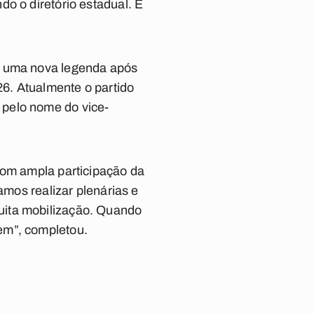
o o diretório estadual. É
ca uma nova legenda após
26. Atualmente o partido
 pelo nome do vice-
com ampla participação da
amos realizar plenárias e
uita mobilização. Quando
em”, completou.