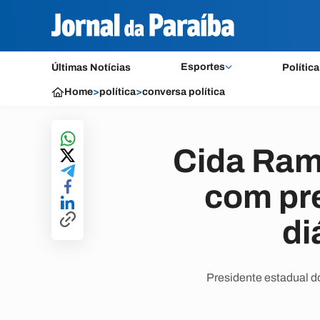
Esportes
Últimas Notícias
Política
Home
>
política
>
conversa política
Cida Ram
com pr
di
Presidente estadual do