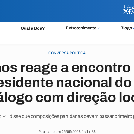
Siga 
Siga 
Entretenimento
Blogs
Qual a Boa?
CONVERSA POLÍTICA
os reage a encontro 
esidente nacional do
álogo com direção lo
 PT disse que composições partidárias devem passar primeiro p
Publicado em 24/09/2025 às 14:36