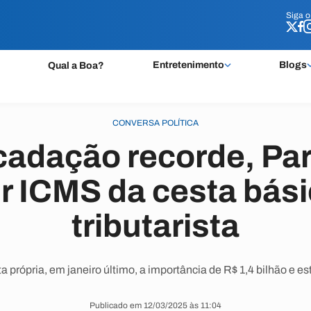
Siga 
Siga 
Entretenimento
Blogs
Qual a Boa?
CONVERSA POLÍTICA
adação recorde, Pa
r ICMS da cesta bási
tributarista
a própria, em janeiro último, a importância de R$ 1,4 bilhão e e
Publicado em 12/03/2025 às 11:04