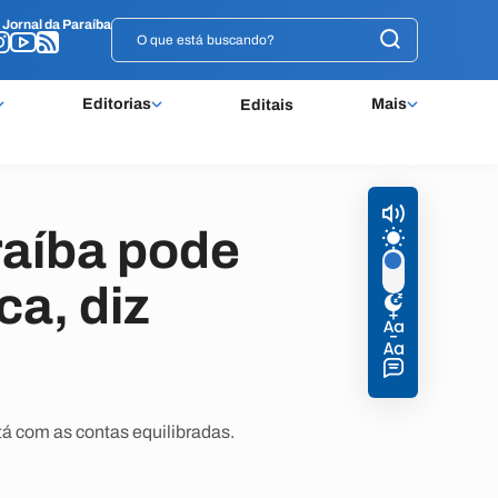
o
o
Jornal da Paraíba
Jornal da Paraíba
Editorias
Mais
Editais
raíba pode
ca, diz
stá com as contas equilibradas.