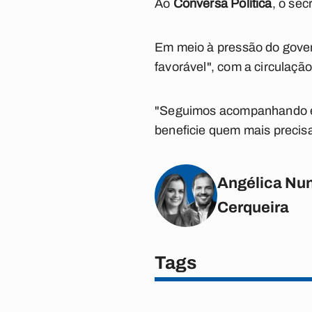
Ao
Conversa Política
, o sec
Em meio à pressão do gover
favorável", com a circulação
"Seguimos acompanhando es
beneficie quem mais precisa
Angélica Nun
Cerqueira
Tags