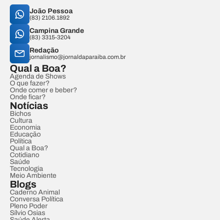
João Pessoa
(83) 2106.1892
Campina Grande
(83) 3315-3204
Redação
jornalismo@jornaldaparaiba.com.br
Qual a Boa?
Agenda de Shows
O que fazer?
Onde comer e beber?
Onde ficar?
Notícias
Bichos
Cultura
Economia
Educação
Política
Qual a Boa?
Cotidiano
Saúde
Tecnologia
Meio Ambiente
Blogs
Caderno Animal
Conversa Política
Pleno Poder
Sílvio Osias
Saúde Alerta