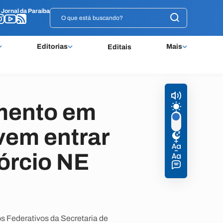
o
o
Jornal da Paraíba
Jornal da Paraíba
Editorias
Mais
Editais
imento em
vem entrar
órcio NE
os Federativos da Secretaria de