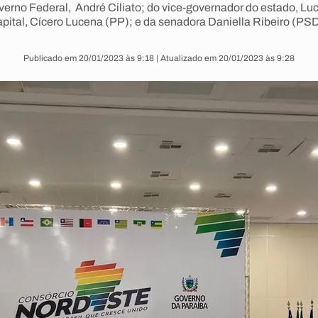
erno Federal, André Ciliato; do vice-governador do estado, Luc
apital, Cícero Lucena (PP); e da senadora Daniella Ribeiro (PSD
Publicado em 20/01/2023 às 9:18 | Atualizado em 20/01/2023 às 9:28