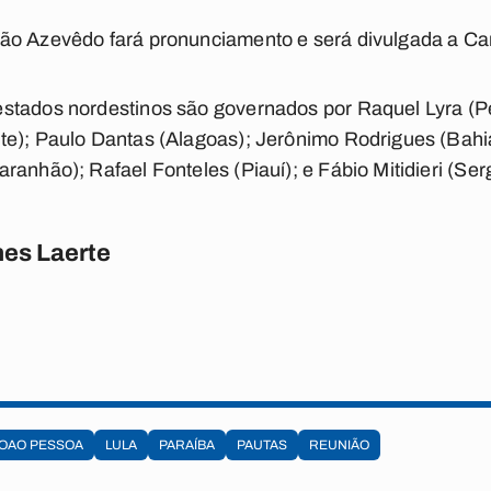
ão Azevêdo fará pronunciamento e será divulgada a Car
stados nordestinos são governados por Raquel Lyra (
te); Paulo Dantas (Alagoas); Jerônimo Rodrigues (Bahi
anhão); Rafael Fonteles (Piauí); e Fábio Mitidieri (Ser
es Laerte
OAO PESSOA
LULA
PARAÍBA
PAUTAS
REUNIÃO