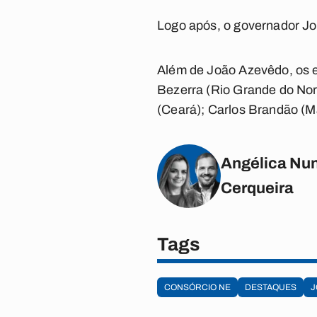
Logo após, o governador Jo
Além de João Azevêdo, os e
Bezerra (Rio Grande do Nor
(Ceará); Carlos Brandão (Mar
Angélica Nun
Cerqueira
Tags
CONSÓRCIO NE
DESTAQUES
J