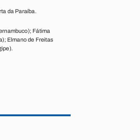
ta da Paraíba.
Pernambuco); Fátima
a); Elmano de Freitas
gipe).