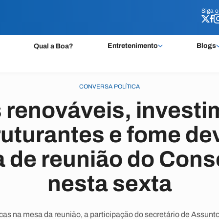
Siga 
Siga 
Entretenimento
Blogs
Qual a Boa?
CONVERSA POLÍTICA
 renováveis, invest
ruturantes e fome de
a de reunião do Cons
nesta sexta
as na mesa da reunião, a participação do secretário de Assunt