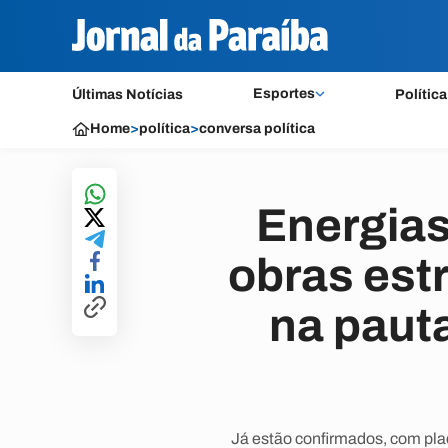
Esportes
Últimas Notícias
Política
Home
>
política
>
conversa política
Energias
obras est
na paut
Já estão confirmados, com plac