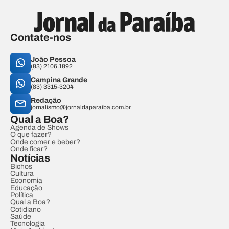
Contate-nos
João Pessoa
(83) 2106.1892
Campina Grande
(83) 3315-3204
Redação
jornalismo@jornaldaparaiba.com.br
Qual a Boa?
Agenda de Shows
O que fazer?
Onde comer e beber?
Onde ficar?
Notícias
Bichos
Cultura
Economia
Educação
Política
Qual a Boa?
Cotidiano
Saúde
Tecnologia