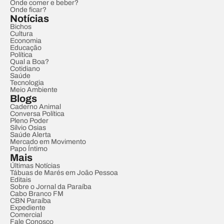
Onde comer e beber?
Onde ficar?
Notícias
Bichos
Cultura
Economia
Educação
Política
Qual a Boa?
Cotidiano
Saúde
Tecnologia
Meio Ambiente
Blogs
Caderno Animal
Conversa Política
Pleno Poder
Sílvio Osias
Saúde Alerta
Mercado em Movimento
Papo Íntimo
Mais
Últimas Notícias
Tábuas de Marés em João Pessoa
Editais
Sobre o Jornal da Paraíba
Cabo Branco FM
CBN Paraíba
Expediente
Comercial
Fale Conosco