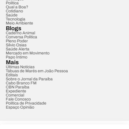
Política
Qual a Boa?
Cotidiano
Saúde
Tecnologia
Meio Ambiente
Blogs
Caderno Animal
Conversa Política
Pleno Poder
Sílvio Osias
Saúde Alerta
Mercado em Movimento
Papo Íntimo
Mais
Últimas Notícias
Tábuas de Marés em João Pessoa
Editais
Sobre o Jornal da Paraíba
Cabo Branco FM
CBN Paraíba
Expediente
Comercial
Fale Conosco
Política de Privacidade
Espaço Opinião
© REDE PARAÍBA DE COMUNICAÇÃO