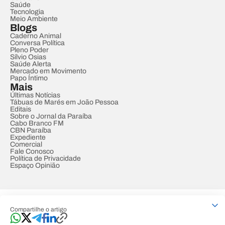
Saúde
Tecnologia
Meio Ambiente
Blogs
Caderno Animal
Conversa Política
Pleno Poder
Sílvio Osias
Saúde Alerta
Mercado em Movimento
Papo Íntimo
Mais
Últimas Notícias
Tábuas de Marés em João Pessoa
Editais
Sobre o Jornal da Paraíba
Cabo Branco FM
CBN Paraíba
Expediente
Comercial
Fale Conosco
Política de Privacidade
Espaço Opinião
© REDE PARAÍBA DE COMUNICAÇÃO
Compartilhe o artigo
Developed by
Designed by