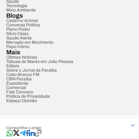
Saúde
Tecnologia
Meio Ambiente
Blogs
Caderno Animal
Conversa Política
Pleno Poder
Sílvio Osias
Saúde Alerta
Mercado em Movimento
Papo Íntimo
Mais
Últimas Notícias
Tábuas de Marés em João Pessoa
Editais
Sobre o Jornal da Paraíba
Cabo Branco FM
CBN Paraíba
Expediente
Comercial
Fale Conosco
Política de Privacidade
Espaço Opinião
© REDE PARAÍBA DE COMUNICAÇÃO
Compartilhe o artigo
Developed by
Designed by