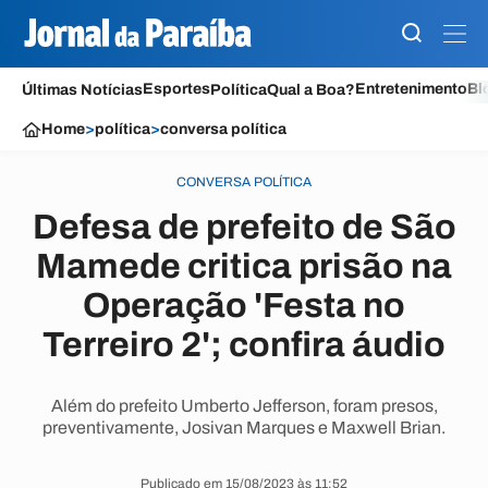
Esportes
Entretenimento
Bl
Últimas Notícias
Política
Qual a Boa?
Home
>
política
>
conversa política
CONVERSA POLÍTICA
Defesa de prefeito de São
Mamede critica prisão na
Operação 'Festa no
Terreiro 2'; confira áudio
Além do prefeito Umberto Jefferson, foram presos,
preventivamente, Josivan Marques e Maxwell Brian.
Publicado em 15/08/2023 às 11:52