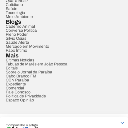
Qual a Boa?
Cotidiano
Saúde
Tecnologia
Meio Ambiente
Blogs
Caderno Animal
Conversa Política
Pleno Poder
Sílvio Osias
Saúde Alerta
Mercado em Movimento
Papo Íntimo
Mais
Últimas Notícias
Tábuas de Marés em João Pessoa
Editais
Sobre o Jornal da Paraíba
Cabo Branco FM
CBN Paraíba
Expediente
Comercial
Fale Conosco
Política de Privacidade
Espaço Opinião
© REDE PARAÍBA DE COMUNICAÇÃO
Compartilhe o artigo