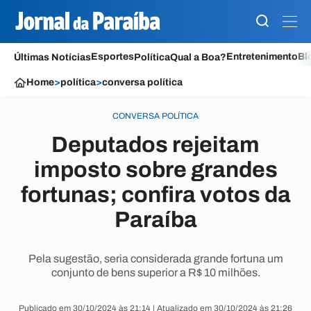
Esportes
Entretenimento
Bl
Últimas Notícias
Política
Qual a Boa?
Home
>
política
>
conversa política
CONVERSA POLÍTICA
Deputados rejeitam
imposto sobre grandes
fortunas; confira votos da
Paraíba
Pela sugestão, seria considerada grande fortuna um
conjunto de bens superior a R$ 10 milhões.
Publicado em 30/10/2024 às 21:14 | Atualizado em 30/10/2024 às 21:26