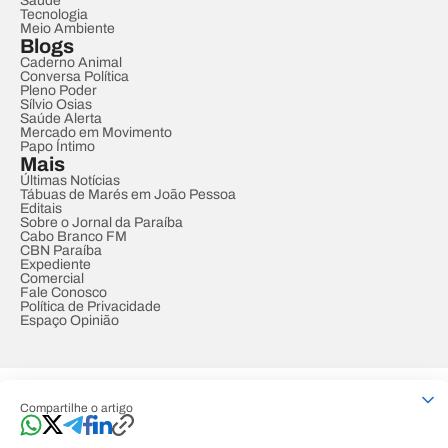
Saúde
Tecnologia
Meio Ambiente
Blogs
Caderno Animal
Conversa Política
Pleno Poder
Sílvio Osias
Saúde Alerta
Mercado em Movimento
Papo Íntimo
Mais
Últimas Notícias
Tábuas de Marés em João Pessoa
Editais
Sobre o Jornal da Paraíba
Cabo Branco FM
CBN Paraíba
Expediente
Comercial
Fale Conosco
Política de Privacidade
Espaço Opinião
© REDE PARAÍBA DE COMUNICAÇÃO
Compartilhe o artigo
Developed by
Designed by