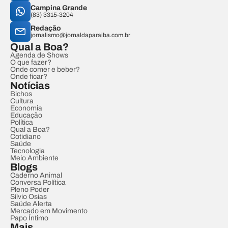
Campina Grande
(83) 3315-3204
Redação
jornalismo@jornaldaparaiba.com.br
Qual a Boa?
Agenda de Shows
O que fazer?
Onde comer e beber?
Onde ficar?
Notícias
Bichos
Cultura
Economia
Educação
Política
Qual a Boa?
Cotidiano
Saúde
Tecnologia
Meio Ambiente
Blogs
Caderno Animal
Conversa Política
Pleno Poder
Sílvio Osias
Saúde Alerta
Mercado em Movimento
Papo Íntimo
Mais