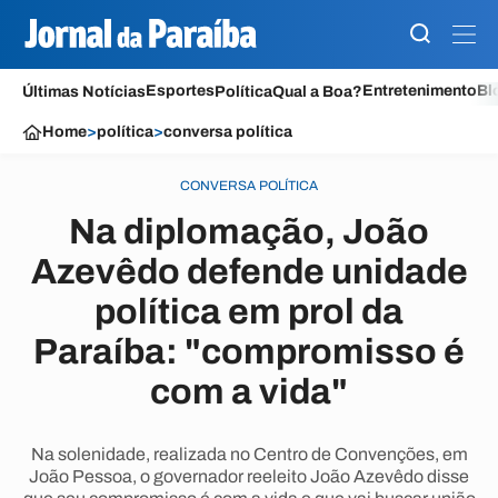
Esportes
Entretenimento
Bl
Últimas Notícias
Política
Qual a Boa?
Home
>
política
>
conversa política
CONVERSA POLÍTICA
Na diplomação, João
Azevêdo defende unidade
política em prol da
Paraíba: "compromisso é
com a vida"
Na solenidade, realizada no Centro de Convenções, em
João Pessoa, o governador reeleito João Azevêdo disse