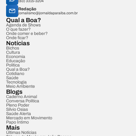
(83) 3315-3204
Redação
jornalismo@jornaldaparaiba.com.br
Qual a Boa?
Agenda de Shows
O que fazer?
Onde comer e beber?
Onde ficar?
Notícias
Bichos
Cultura
Economia
Educação
Política
Qual a Boa?
Cotidiano
Saúde
Tecnologia
Meio Ambiente
Blogs
Caderno Animal
Conversa Política
Pleno Poder
Sílvio Osias
Saúde Alerta
Mercado em Movimento
Papo Íntimo
Mais
Últimas Notícias