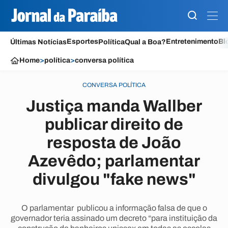
Esportes
Entretenimento
Bl
Últimas Notícias
Política
Qual a Boa?
Home
>
política
>
conversa política
CONVERSA POLÍTICA
Justiça manda Wallber
publicar direito de
resposta de João
Azevêdo; parlamentar
divulgou "fake news"
O parlamentar publicou a informação falsa de que o
governador teria assinado um decreto “para instituição da