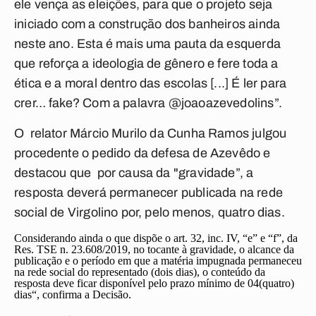
ele vença as eleições, para que o projeto seja
iniciado com a construção dos banheiros ainda
neste ano. Esta é mais uma pauta da esquerda
que reforça a ideologia de gênero e fere toda a
ética e a moral dentro das escolas [...] É ler para
crer… fake? Com a palavra @joaoazevedolins”.
O relator Márcio Murilo da Cunha Ramos julgou
procedente o pedido da defesa de Azevêdo e
destacou que por causa da "gravidade”, a
resposta deverá permanecer publicada na rede
social de Virgolino por, pelo menos, quatro dias.
Considerando ainda o que dispõe o art. 32, inc. IV, “e” e “f”, da
Res. TSE n. 23.608/2019, no tocante à gravidade, o alcance da
publicação e o período em que a matéria impugnada permaneceu
na rede social do representado (dois dias), o conteúdo da
resposta deve ficar disponível pelo prazo mínimo de 04(quatro)
dias
“, confirma a Decisão.