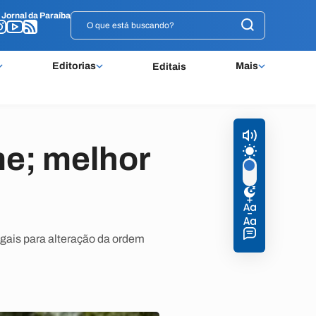
o
o
Jornal da Paraíba
Jornal da Paraíba
Editorias
Mais
Editais
me; melhor
egais para alteração da ordem