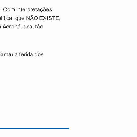
o. Com interpretações
olítica, que NÃO EXISTE,
a Aeronáutica, tão
lamar a ferida dos