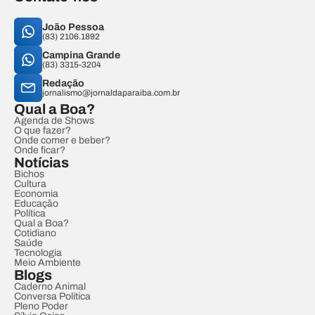
João Pessoa
(83) 2106.1892
Campina Grande
(83) 3315-3204
Redação
jornalismo@jornaldaparaiba.com.br
Qual a Boa?
Agenda de Shows
O que fazer?
Onde comer e beber?
Onde ficar?
Notícias
Bichos
Cultura
Economia
Educação
Política
Qual a Boa?
Cotidiano
Saúde
Tecnologia
Meio Ambiente
Blogs
Caderno Animal
Conversa Política
Pleno Poder