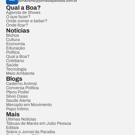
jornalismo@jornaldaparaiba.com.br
Qual a Boa?
Agenda de Shows
O que fazer?
Onde comer e beber?
Onde ficar?
Notícias
Bichos
Cultura
Economia
Educação
Política
Qual a Boa?
Cotidiano
Saúde
Tecnologia
Meio Ambiente
Blogs
Caderno Animal
Conversa Política
Pleno Poder
Sílvio Osias
Saúde Alerta
Mercado em Movimento
Papo Íntimo
Mais
Últimas Notícias
Tábuas de Marés em João Pessoa
Editais
Sobre o Jornal da Paraíba