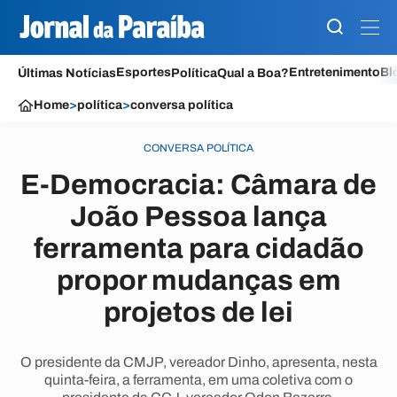
Esportes
Entretenimento
Bl
Últimas Notícias
Política
Qual a Boa?
Home
>
política
>
conversa política
CONVERSA POLÍTICA
E-Democracia: Câmara de
João Pessoa lança
ferramenta para cidadão
propor mudanças em
projetos de lei
O presidente da CMJP, vereador Dinho, apresenta, nesta
quinta-feira, a ferramenta, em uma coletiva com o