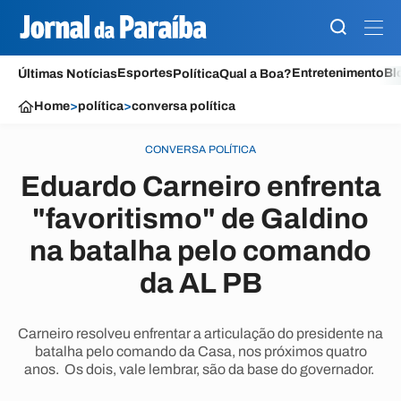
Esportes
Entretenimento
Bl
Últimas Notícias
Política
Qual a Boa?
Home
>
política
>
conversa política
CONVERSA POLÍTICA
Eduardo Carneiro enfrenta
"favoritismo" de Galdino
na batalha pelo comando
da AL PB
Carneiro resolveu enfrentar a articulação do presidente na
batalha pelo comando da Casa, nos próximos quatro
anos. Os dois, vale lembrar, são da base do governador.