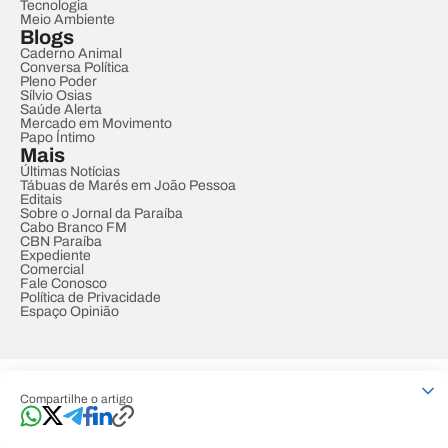
Tecnologia
Meio Ambiente
Blogs
Caderno Animal
Conversa Política
Pleno Poder
Sílvio Osias
Saúde Alerta
Mercado em Movimento
Papo Íntimo
Mais
Últimas Notícias
Tábuas de Marés em João Pessoa
Editais
Sobre o Jornal da Paraíba
Cabo Branco FM
CBN Paraíba
Expediente
Comercial
Fale Conosco
Política de Privacidade
Espaço Opinião
© REDE PARAÍBA DE COMUNICAÇÃO
Compartilhe o artigo
Developed by
Designed by