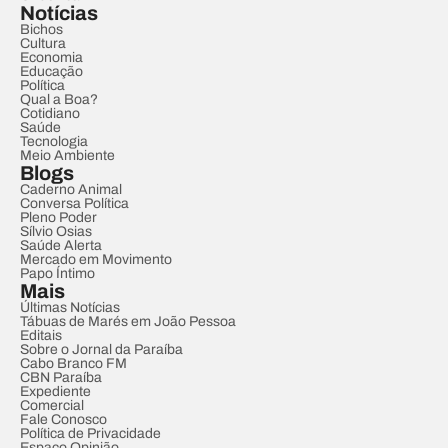
Notícias
Bichos
Cultura
Economia
Educação
Política
Qual a Boa?
Cotidiano
Saúde
Tecnologia
Meio Ambiente
Blogs
Caderno Animal
Conversa Política
Pleno Poder
Sílvio Osias
Saúde Alerta
Mercado em Movimento
Papo Íntimo
Mais
Últimas Notícias
Tábuas de Marés em João Pessoa
Editais
Sobre o Jornal da Paraíba
Cabo Branco FM
CBN Paraíba
Expediente
Comercial
Fale Conosco
Política de Privacidade
Espaço Opinião