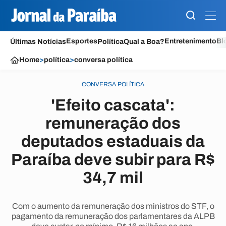
Esportes
Entretenimento
Bl
Últimas Notícias
Política
Qual a Boa?
Home
>
política
>
conversa política
CONVERSA POLÍTICA
'Efeito cascata':
remuneração dos
deputados estaduais da
Paraíba deve subir para R$
34,7 mil
Com o aumento da remuneração dos ministros do STF, o
pagamento da remuneração dos parlamentares da ALPB