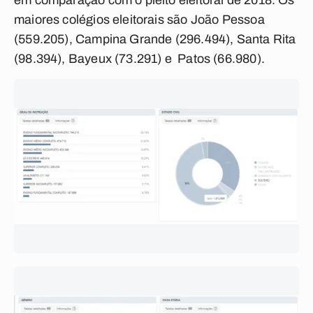
em comparação com o pleito eleitoral de 2018. Os
maiores colégios eleitorais são João Pessoa
(559.205), Campina Grande (296.494), Santa Rita
(98.394), Bayeux (73.291) e Patos (66.980).