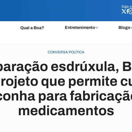
Siga 
Siga 
Entretenimento
Blogs
Qual a Boa?
CONVERSA POLÍTICA
aração esdrúxula, B
projeto que permite c
onha para fabricaçã
medicamentos