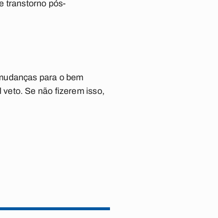
e transtorno pós-
 mudanças para o bem
veto. Se não fizerem isso,