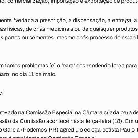
ão, comercialização, importação e exportação de produ
ente "vedada a prescrição, a dispensação, a entrega, a 
s físicas, de chás medicinais ou de quaisquer produto
uas partes ou sementes, mesmo após processo de estabil
om tantos problemas [e] o 'cara' despendendo força par
aro, no dia 11 de maio.
al
aprovado na Comissão Especial na Câmara criada para de
sessão da Comissão acontece nesta terça-feira (18). E
o Garcia (Podemos-PR) agrediu o colega petista Paulo 