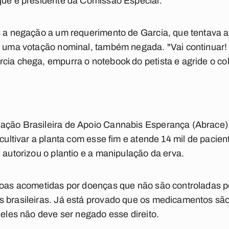
que é presidente da Comissão Especial.
s a negação a um requerimento de Garcia, que tentava a
a uma votação nominal, também negada. "Vai continuar! V
cia chega, empurra o notebook do petista e agride o co
ção Brasileira de Apoio Cannabis Esperança (Abrace). 
 cultivar a planta com esse fim e atende 14 mil de paci
 autorizou o plantio e a manipulação da erva.
soas acometidas por doenças que não são controladas po
s brasileiras. Já está provado que os medicamentos são
 eles não deve ser negado esse direito.