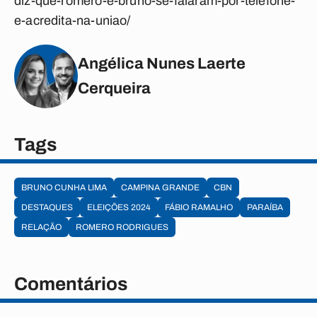
diz-que-romero-e-bruno-se-falaram-por-telefone-
e-acredita-na-uniao/
Angélica Nunes Laerte
Cerqueira
Tags
BRUNO CUNHA LIMA
CAMPINA GRANDE
CBN
DESTAQUES
ELEIÇÕES 2024
FÁBIO RAMALHO
PARAÍBA
RELAÇÃO
ROMERO RODRIGUES
Comentários