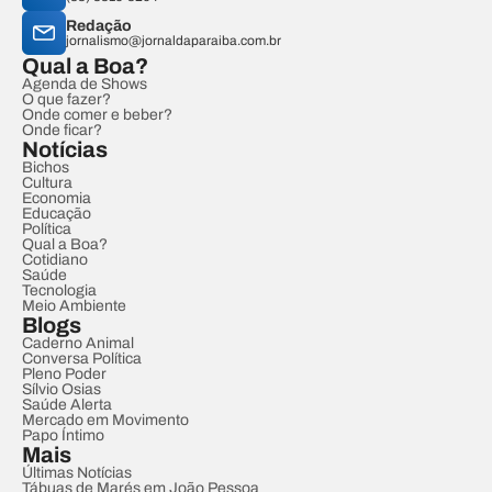
Redação
jornalismo@jornaldaparaiba.com.br
Qual a Boa?
Agenda de Shows
O que fazer?
Onde comer e beber?
Onde ficar?
Notícias
Bichos
Cultura
Economia
Educação
Política
Qual a Boa?
Cotidiano
Saúde
Tecnologia
Meio Ambiente
Blogs
Caderno Animal
Conversa Política
Pleno Poder
Sílvio Osias
Saúde Alerta
Mercado em Movimento
Papo Íntimo
Mais
Últimas Notícias
Tábuas de Marés em João Pessoa