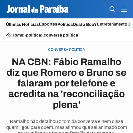
Esportes
Entretenimento
Bl
Últimas Notícias
Política
Qual a Boa?
Home
>
política
>
conversa política
CONVERSA POLÍTICA
NA CBN: Fábio Ramalho
diz que Romero e Bruno se
falaram por telefone e
acredita na 'reconciliação
plena'
Ramalho não detalhou o tom da conversa e nem disse
quem ligou para quem, mas afirmou que sai animado com