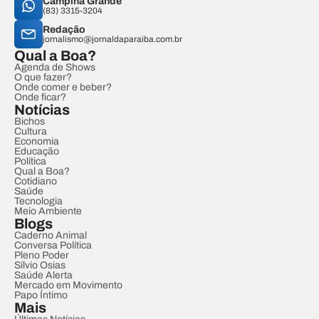
Campina Grande
(83) 3315-3204
Redação
jornalismo@jornaldaparaiba.com.br
Qual a Boa?
Agenda de Shows
O que fazer?
Onde comer e beber?
Onde ficar?
Notícias
Bichos
Cultura
Economia
Educação
Política
Qual a Boa?
Cotidiano
Saúde
Tecnologia
Meio Ambiente
Blogs
Caderno Animal
Conversa Política
Pleno Poder
Sílvio Osias
Saúde Alerta
Mercado em Movimento
Papo Íntimo
Mais