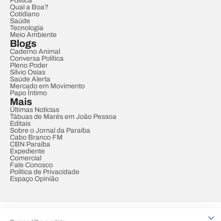
Política
Qual a Boa?
Cotidiano
Saúde
Tecnologia
Meio Ambiente
Blogs
Caderno Animal
Conversa Política
Pleno Poder
Sílvio Osias
Saúde Alerta
Mercado em Movimento
Papo Íntimo
Mais
Últimas Notícias
Tábuas de Marés em João Pessoa
Editais
Sobre o Jornal da Paraíba
Cabo Branco FM
CBN Paraíba
Expediente
Comercial
Fale Conosco
Política de Privacidade
Espaço Opinião
© REDE PARAÍBA DE COMUNICAÇÃO