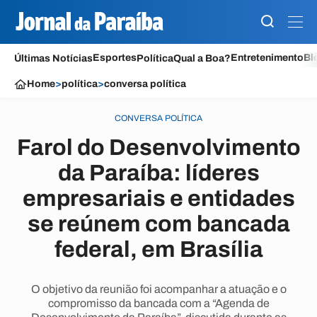
Esportes
Entretenimento
Bl
Últimas Notícias
Política
Qual a Boa?
Home
>
política
>
conversa política
CONVERSA POLÍTICA
Farol do Desenvolvimento
da Paraíba: líderes
empresariais e entidades
se reúnem com bancada
federal, em Brasília
O objetivo da reunião foi acompanhar a atuação e o
compromisso da bancada com a “Agenda de