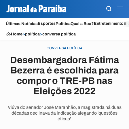
Esportes
Entretenimento
Bl
Últimas Notícias
Política
Qual a Boa?
Home
>
política
>
conversa política
CONVERSA POLÍTICA
Desembargadora Fátima
Bezerra é escolhida para
compor o TRE-PB nas
Eleições 2022
Viúva do senador José Maranhão, a magistrada há duas
décadas declinava da indicação alegando 'questões
éticas'.