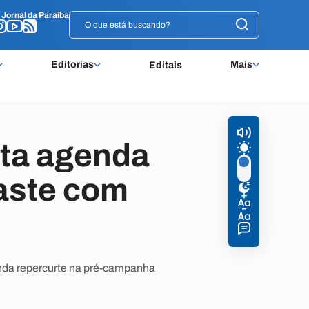
o
o
Jornal da Paraíba
Jornal da Paraíba
Editorias
Mais
Editais
ita agenda
aste com
inda repercurte na pré-campanha