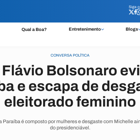
Siga 
Siga 
Entretenimento
Blogs
Qual a Boa?
CONVERSA POLÍTICA
Flávio Bolsonaro ev
íba e escapa de desg
eleitorado feminino
a Paraíba é composto por mulheres e desgaste com Michelle a
do presidenciável.