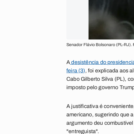
Senador Flávio Bolsonaro (PL-RJ).
A
desistência do presidenciá
feira (3)
, foi explicada aos 
Cabo Gilberto Silva (PL), c
imposto pelo governo Trum
A justificativa é convenien
americano, sugerindo que a 
argumento deu combustível p
"entreguista".