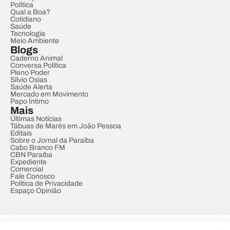
Política
Qual a Boa?
Cotidiano
Saúde
Tecnologia
Meio Ambiente
Blogs
Caderno Animal
Conversa Política
Pleno Poder
Sílvio Osias
Saúde Alerta
Mercado em Movimento
Papo Íntimo
Mais
Últimas Notícias
Tábuas de Marés em João Pessoa
Editais
Sobre o Jornal da Paraíba
Cabo Branco FM
CBN Paraíba
Expediente
Comercial
Fale Conosco
Política de Privacidade
Espaço Opinião
© REDE PARAÍBA DE COMUNICAÇÃO