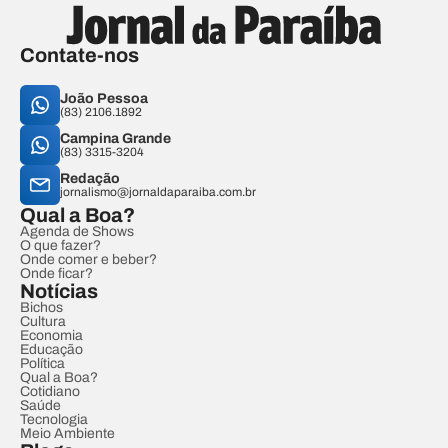
Contate-nos
João Pessoa
(83) 2106.1892
Campina Grande
(83) 3315-3204
Redação
jornalismo@jornaldaparaiba.com.br
Qual a Boa?
Agenda de Shows
O que fazer?
Onde comer e beber?
Onde ficar?
Notícias
Bichos
Cultura
Economia
Educação
Política
Qual a Boa?
Cotidiano
Saúde
Tecnologia
Meio Ambiente