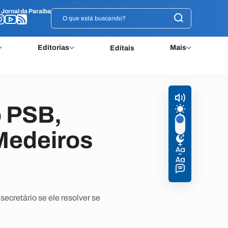
o
o
Jornal da Paraíba
Jornal da Paraíba
Editorias
Mais
Editais
o PSB,
Medeiros
ecretário se ele resolver se