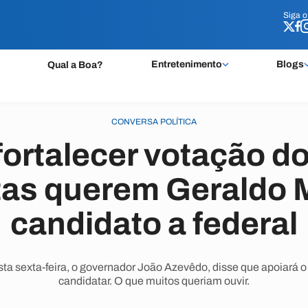
Siga 
Siga 
Entretenimento
Blogs
Qual a Boa?
CONVERSA POLÍTICA
fortalecer votação d
stas querem Geraldo 
candidato a federal
a sexta-feira, o governador João Azevêdo, disse que apoiará o s
candidatar. O que muitos queriam ouvir.