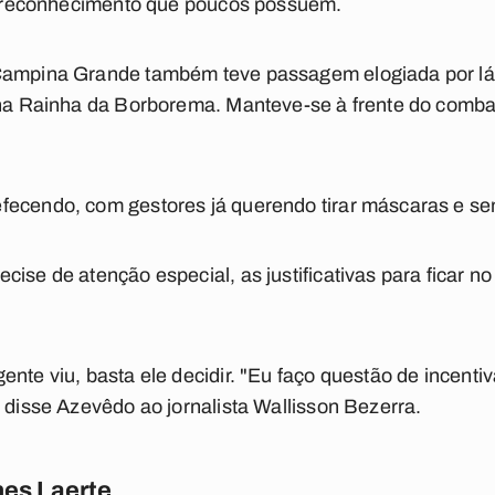
 o reconhecimento que poucos possuem.
Campina Grande também teve passagem elogiada por lá e
o na Rainha da Borborema. Manteve-se à frente do comba
fecendo, com gestores já querendo tirar máscaras e s
cise de atenção especial, as justificativas para ficar 
nte viu, basta ele decidir. "Eu faço questão de incentiva
, disse Azevêdo ao jornalista Wallisson Bezerra.
es Laerte