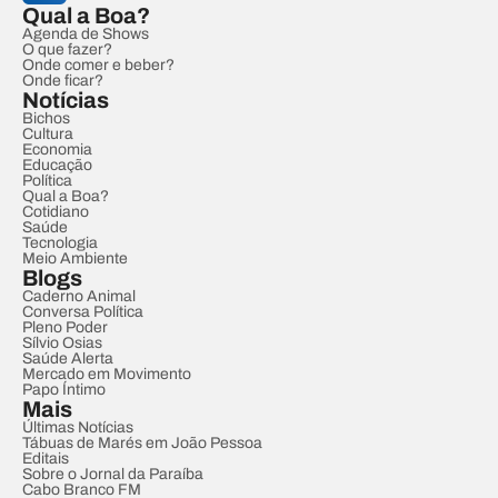
Qual a Boa?
Agenda de Shows
O que fazer?
Onde comer e beber?
Onde ficar?
Notícias
Bichos
Cultura
Economia
Educação
Política
Qual a Boa?
Cotidiano
Saúde
Tecnologia
Meio Ambiente
Blogs
Caderno Animal
Conversa Política
Pleno Poder
Sílvio Osias
Saúde Alerta
Mercado em Movimento
Papo Íntimo
Mais
Últimas Notícias
Tábuas de Marés em João Pessoa
Editais
Sobre o Jornal da Paraíba
Cabo Branco FM