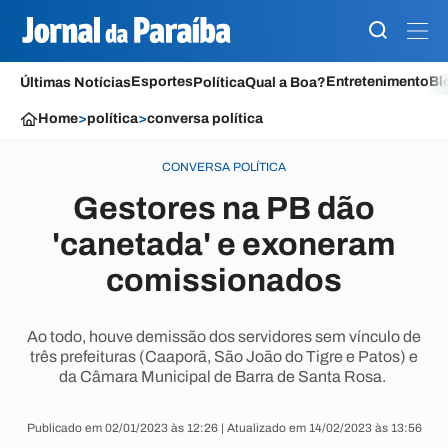
Esportes
Entretenimento
Bl
Últimas Notícias
Política
Qual a Boa?
Home
>
política
>
conversa política
CONVERSA POLÍTICA
Gestores na PB dão
'canetada' e exoneram
comissionados
Ao todo, houve demissão dos servidores sem vínculo de
três prefeituras (Caaporã, São João do Tigre e Patos) e
da Câmara Municipal de Barra de Santa Rosa.
Publicado em 02/01/2023 às 12:26 | Atualizado em 14/02/2023 às 13:56