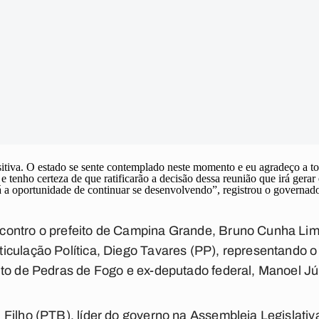
tiva. O estado se sente contemplado neste momento e eu agradeço a t
 e tenho certeza de que ratificarão a decisão dessa reunião que irá gera
á a oportunidade de continuar se desenvolvendo”, registrou o governad
ontro o prefeito de Campina Grande, Bruno Cunha Lima
culação Política, Diego Tavares (PP), representando o p
ito de Pedras de Fogo e ex-deputado federal, Manoel Jú
 Filho (PTB), líder do governo na Assembleia Legislat