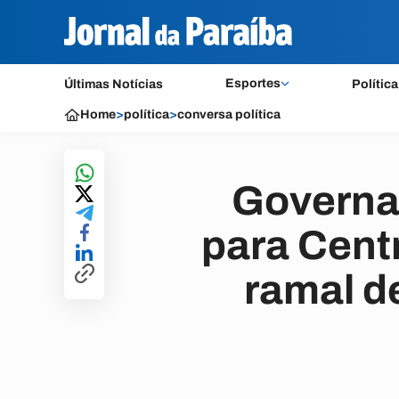
Esportes
Últimas Notícias
Política
Home
>
política
>
conversa política
Governa
para Cent
ramal d