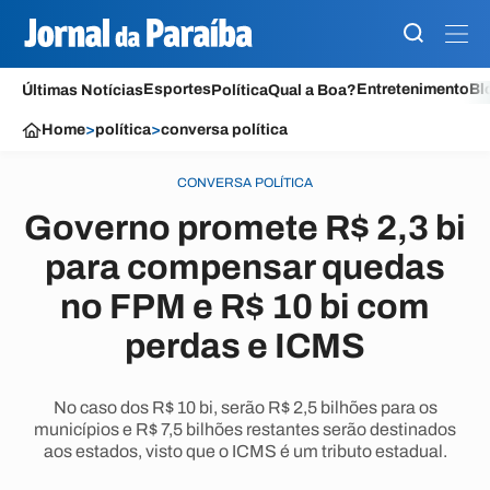
Esportes
Entretenimento
Bl
Últimas Notícias
Política
Qual a Boa?
Home
>
política
>
conversa política
CONVERSA POLÍTICA
Governo promete R$ 2,3 bi
para compensar quedas
no FPM e R$ 10 bi com
perdas e ICMS
No caso dos R$ 10 bi, serão R$ 2,5 bilhões para os
municípios e R$ 7,5 bilhões restantes serão destinados
aos estados, visto que o ICMS é um tributo estadual.