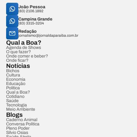
João Pessoa
(83) 2106.1892
Campina Grande
(83) 3315-3204
Redação
jornalismo@jornaldaparaiba.com.br
Qual a Boa?
Agenda de Shows
O que fazer?
Onde comer e beber?
Onde ficar?
Notícias
Bichos
Cultura
Economia
Educação
Política
Qual a Boa?
Cotidiano
Saúde
Tecnologia
Meio Ambiente
Blogs
Caderno Animal
Conversa Política
Pleno Poder
Sílvio Osias
Saúde Alerta