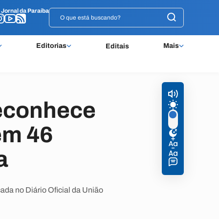
o
o
Jornal da Paraíba
Jornal da Paraíba
Editorias
Mais
Editais
reconhece
em 46
a
cada no Diário Oficial da União