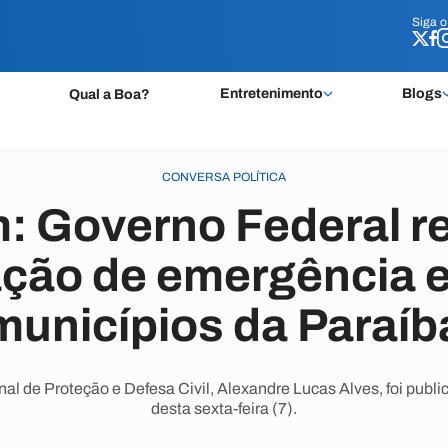
Siga 
Siga 
Entretenimento
Blogs
Qual a Boa?
CONVERSA POLÍTICA
: Governo Federal 
ação de emergência 
municípios da Paraíb
nal de Proteção e Defesa Civil, Alexandre Lucas Alves, foi publi
desta sexta-feira (7).