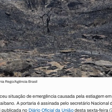
ania Rego/Agência Brasil
eu situação de emergência causada pela estiagem em 
raibano. A portaria é assinada pelo secretário Nacional 
i publicada no
Diário Oficial da União
desta sexta-feira (