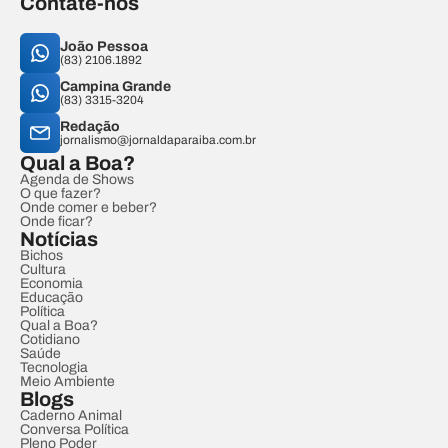
Contate-nos
João Pessoa
(83) 2106.1892
Campina Grande
(83) 3315-3204
Redação
jornalismo@jornaldaparaiba.com.br
Qual a Boa?
Agenda de Shows
O que fazer?
Onde comer e beber?
Onde ficar?
Notícias
Bichos
Cultura
Economia
Educação
Política
Qual a Boa?
Cotidiano
Saúde
Tecnologia
Meio Ambiente
Blogs
Caderno Animal
Conversa Política
Pleno Poder