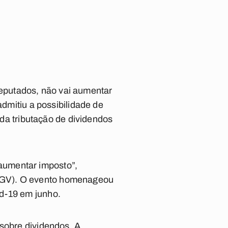
eputados, não vai aumentar
admitiu a possibilidade de
 da tributação de dividendos
e aumentar imposto”,
(FGV). O evento homenageou
id-19 em junho.
 sobre dividendos. A