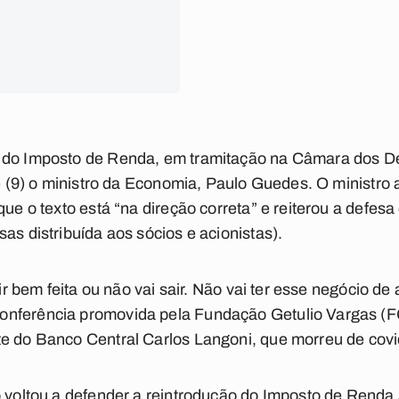
 do Imposto de Renda, em tramitação na Câmara dos D
je (9) o ministro da Economia, Paulo Guedes. O ministro 
que o texto está “na direção correta” e reiterou a defesa
as distribuída aos sócios e acionistas).
sair bem feita ou não vai sair. Não vai ter esse negócio d
onferência promovida pela Fundação Getulio Vargas 
te do Banco Central Carlos Langoni, que morreu de cov
o voltou a defender a reintrodução do Imposto de Renda