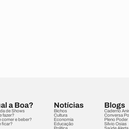
al a Boa?
Notícias
Blogs
da de Shows
Bichos
Caderno Ani
e fazer?
Cultura
Conversa Pol
 comer e beber?
Economia
Pleno Poder
 ficar?
Educação
Sílvio Osias
Política
Saúde Alerta