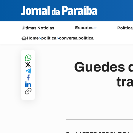
Esportes
Últimas Notícias
Política
Home
>
política
>
conversa política
Guedes d
tr