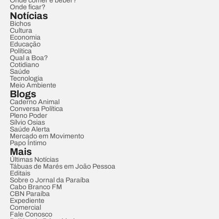
Onde comer e beber?
Onde ficar?
Notícias
Bichos
Cultura
Economia
Educação
Política
Qual a Boa?
Cotidiano
Saúde
Tecnologia
Meio Ambiente
Blogs
Caderno Animal
Conversa Política
Pleno Poder
Sílvio Osias
Saúde Alerta
Mercado em Movimento
Papo Íntimo
Mais
Últimas Notícias
Tábuas de Marés em João Pessoa
Editais
Sobre o Jornal da Paraíba
Cabo Branco FM
CBN Paraíba
Expediente
Comercial
Fale Conosco