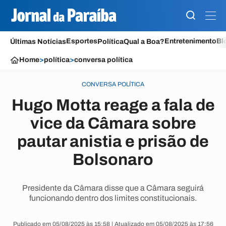
Esportes
Entretenimento
Bl
Últimas Notícias
Política
Qual a Boa?
Home
>
política
>
conversa política
CONVERSA POLÍTICA
Hugo Motta reage a fala de
vice da Câmara sobre
pautar anistia e prisão de
Bolsonaro
Presidente da Câmara disse que a Câmara seguirá
funcionando dentro dos limites constitucionais.
Publicado em 05/08/2025 às 15:58 | Atualizado em 05/08/2025 às 17:56