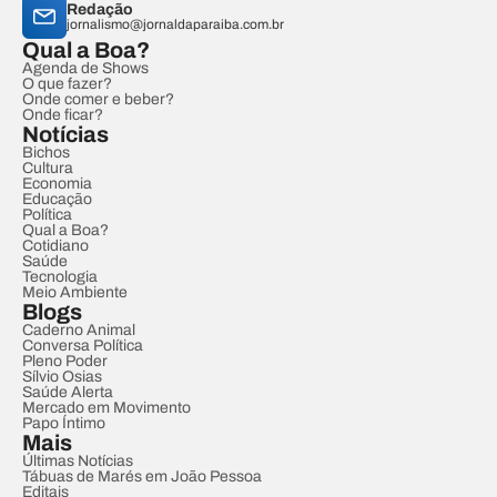
Redação
jornalismo@jornaldaparaiba.com.br
Qual a Boa?
Agenda de Shows
O que fazer?
Onde comer e beber?
Onde ficar?
Notícias
Bichos
Cultura
Economia
Educação
Política
Qual a Boa?
Cotidiano
Saúde
Tecnologia
Meio Ambiente
Blogs
Caderno Animal
Conversa Política
Pleno Poder
Sílvio Osias
Saúde Alerta
Mercado em Movimento
Papo Íntimo
Mais
Últimas Notícias
Tábuas de Marés em João Pessoa
Editais