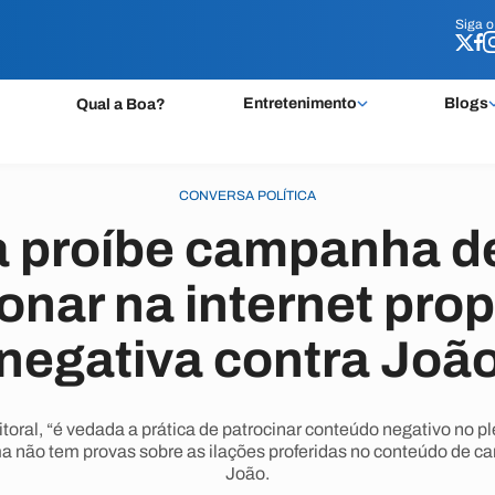
Siga 
Siga 
Entretenimento
Blogs
Qual a Boa?
CONVERSA POLÍTICA
a proíbe campanha d
onar na internet pr
negativa contra Joã
oral, “é vedada a prática de patrocinar conteúdo negativo no plei
 não tem provas sobre as ilações proferidas no conteúdo de 
João.