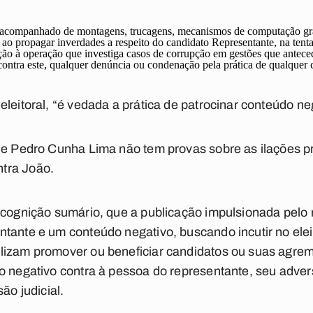
acompanhado de montagens, trucagens, mecanismos de computação gráfic
o ao propagar inverdades a respeito do candidato Representante, na ten
o à operação que investiga casos de corrupção em gestões que anteced
ontra este, qualquer denúncia ou condenação pela prática de qualquer c
leitoral, “é vedada a prática de patrocinar conteúdo nega
que Pedro Cunha Lima não tem provas sobre as ilações p
tra João.
e cognição sumário, que a publicação impulsionada pelo
tante e um conteúdo negativo, buscando incutir no eleito
lizam promover ou beneficiar candidatos ou suas agremi
o negativo contra à pessoa do representante, seu advers
ão judicial.