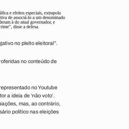
a e efeitos especiais, extrapola
tativa de associá-lo a um denominado
eram à do atual governador, e
rime", disse a defesa.
tivo no pleito eleitoral”.
roferidas no conteúdo de
 representado no Youtube
r a ideia de ‘não voto’.
ações, mas, ao contrário,
ário político nas eleições