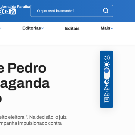
o
o
Jornal da Paraíba
Jornal da Paraíba
Editorias
Mais
Editais
e Pedro
opaganda
o
to eleitoral”. Na decisão, o juiz
campanha impulsionado contra