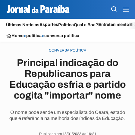
Esportes
Entretenimento
Bl
Últimas Notícias
Política
Qual a Boa?
Home
>
política
>
conversa política
CONVERSA POLÍTICA
Principal indicação do
Republicanos para
Educação esfria e partido
cogita "importar" nome
O nome pode ser de um especialista do Ceará, estado
que é referência na melhoria dos índices da Educação.
Publicado em 18/01/2023 às 16:21