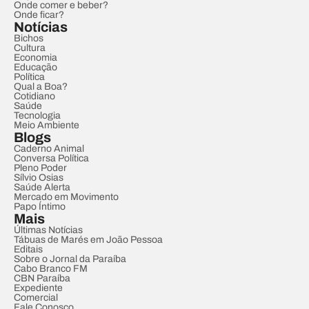
Onde comer e beber?
Onde ficar?
Notícias
Bichos
Cultura
Economia
Educação
Política
Qual a Boa?
Cotidiano
Saúde
Tecnologia
Meio Ambiente
Blogs
Caderno Animal
Conversa Política
Pleno Poder
Sílvio Osias
Saúde Alerta
Mercado em Movimento
Papo Íntimo
Mais
Últimas Notícias
Tábuas de Marés em João Pessoa
Editais
Sobre o Jornal da Paraíba
Cabo Branco FM
CBN Paraíba
Expediente
Comercial
Fale Conosco