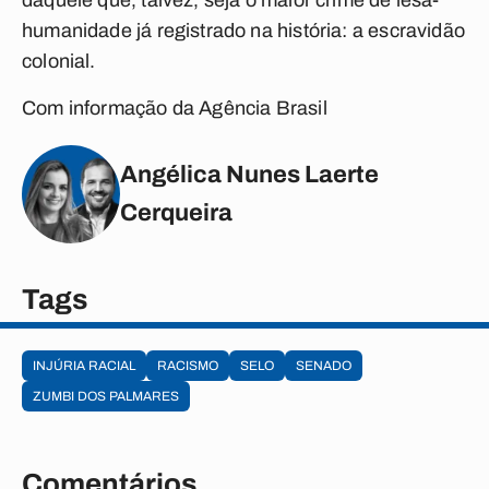
daquele que, talvez, seja o maior crime de lesa-
humanidade já registrado na história: a escravidão
colonial.
Com informação da Agência Brasil
Angélica Nunes Laerte
Cerqueira
Tags
INJÚRIA RACIAL
RACISMO
SELO
SENADO
ZUMBI DOS PALMARES
Comentários