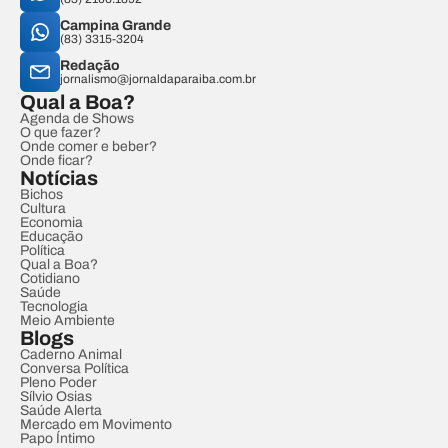
Campina Grande
(83) 3315-3204
Redação
jornalismo@jornaldaparaiba.com.br
Qual a Boa?
Agenda de Shows
O que fazer?
Onde comer e beber?
Onde ficar?
Notícias
Bichos
Cultura
Economia
Educação
Política
Qual a Boa?
Cotidiano
Saúde
Tecnologia
Meio Ambiente
Blogs
Caderno Animal
Conversa Política
Pleno Poder
Sílvio Osias
Saúde Alerta
Mercado em Movimento
Papo Íntimo