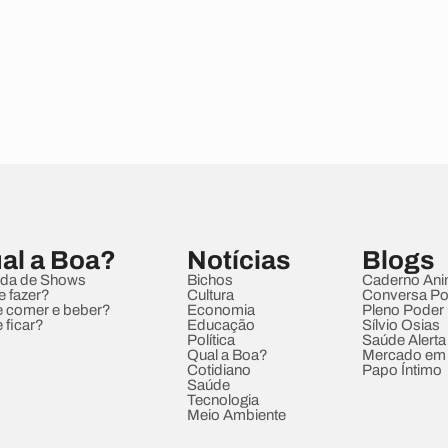
al a Boa?
Notícias
Blogs
da de Shows
Bichos
Caderno Ani
e fazer?
Cultura
Conversa Pol
 comer e beber?
Economia
Pleno Poder
 ficar?
Educação
Sílvio Osias
Política
Saúde Alerta
Qual a Boa?
Mercado em
Cotidiano
Papo Íntimo
Saúde
Tecnologia
Meio Ambiente