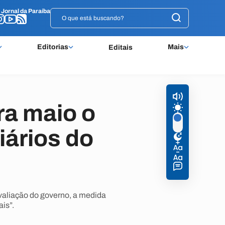
o
o
Jornal da Paraíba
Jornal da Paraíba
Editorias
Mais
Editais
ra maio o
iários do
aliação do governo, a medida
is”.