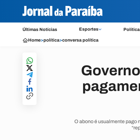
Esportes
Últimas Notícias
Política
Home
>
política
>
conversa política
Governo 
pagament
O abono é usualmente pago n
“re