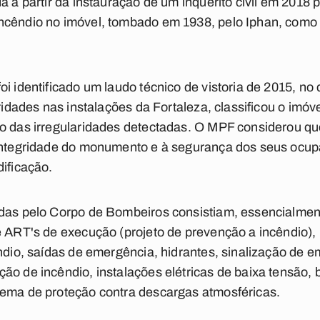
a a partir da instauração de um inquérito civil em 2018
ncêndio no imóvel, tombado em 1938, pelo Iphan, como p
oi identificado um laudo técnico de vistoria de 2015, n
aridades nas instalações da Fortaleza, classificou o imóv
ão das irregularidades detectadas. O MPF considerou q
 integridade do monumento e à segurança dos seus ocupa
dificação.
adas pelo Corpo de Bombeiros consistiam, essencialmen
e ART's de execução (projeto de prevenção a incêndio),
êndio, saídas de emergência, hidrantes, sinalização de 
ão de incêndio, instalações elétricas de baixa tensão, 
tema de proteção contra descargas atmosféricas.