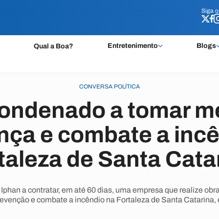
Siga 
Siga 
Entretenimento
Blogs
Qual a Boa?
CONVERSA POLÍTICA
condenado a tomar m
nça e combate a incê
taleza de Santa Cata
 Iphan a contratar, em até 60 dias, uma empresa que realize ob
revenção e combate a incêndio na Fortaleza de Santa Catarina,