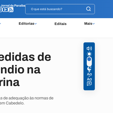
o
o
Jornal da Paraíba
Jornal da Paraíba
Editorias
Mais
Editais
edidas de
ndio na
rina
ras de adequação às normas de
 em Cabedelo.