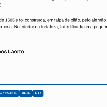
).
de 1585 e foi construída, em taipa de pilão, pelo alemão C
bosa. No interior da fortaleza, foi edificada uma pequ
es Laerte
A CATARINA
IPHAN
MPF