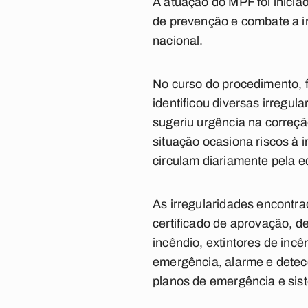
A atuação do MPF foi iniciad
de prevenção e combate a i
nacional.
No curso do procedimento, f
identificou diversas irregul
sugeriu urgência na correç
situação ocasiona riscos à
circulam diariamente pela e
As irregularidades encontr
certificado de aprovação, d
incêndio, extintores de inc
emergência, alarme e detecç
planos de emergência e sis