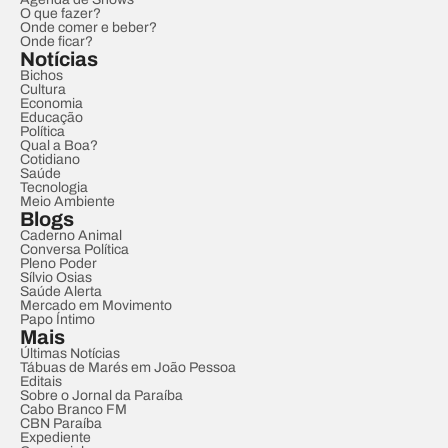
O que fazer?
Onde comer e beber?
Onde ficar?
Notícias
Bichos
Cultura
Economia
Educação
Política
Qual a Boa?
Cotidiano
Saúde
Tecnologia
Meio Ambiente
Blogs
Caderno Animal
Conversa Política
Pleno Poder
Sílvio Osias
Saúde Alerta
Mercado em Movimento
Papo Íntimo
Mais
Últimas Notícias
Tábuas de Marés em João Pessoa
Editais
Sobre o Jornal da Paraíba
Cabo Branco FM
CBN Paraíba
Expediente