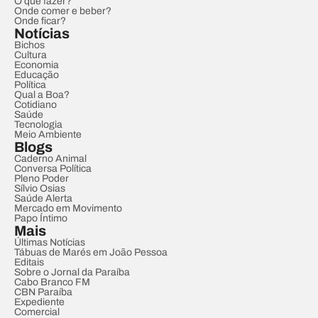
O que fazer?
Onde comer e beber?
Onde ficar?
Notícias
Bichos
Cultura
Economia
Educação
Política
Qual a Boa?
Cotidiano
Saúde
Tecnologia
Meio Ambiente
Blogs
Caderno Animal
Conversa Política
Pleno Poder
Sílvio Osias
Saúde Alerta
Mercado em Movimento
Papo Íntimo
Mais
Últimas Notícias
Tábuas de Marés em João Pessoa
Editais
Sobre o Jornal da Paraíba
Cabo Branco FM
CBN Paraíba
Expediente
Comercial